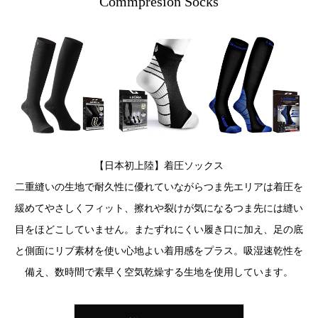
Commpresion Socks
【日本初上陸】着圧ソックス
二重縫いの生地で耐久性に優れていながらつま先エリアは着圧を
緩めてやさしくフィット、擦れや裂けが気になるつま先には縫い
目をほどこしていません。またずれにくい履き口に加え、足の底
と側面にリブ素材を使い心地よい着用感をプラス。吸湿速乾性を
備え、数時間で素早く空気乾燥する生地を使用しています。