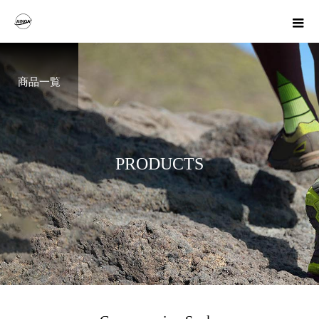
商品一覧
P
R
O
D
U
C
T
S